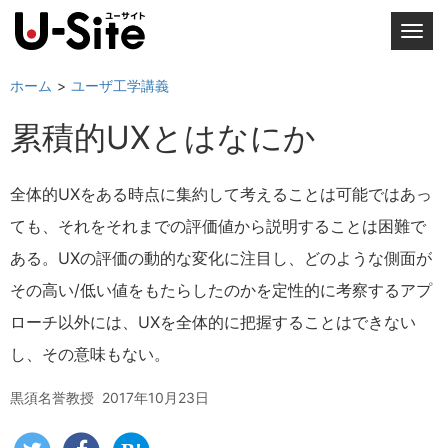
T
o
g
ホーム
ユーザ工学講義
g
累積的UXとはなにか
l
e
n
全体的UXをある時点に集約して考えることは可能ではあっ
a
ても、それをそれまでの評価値から説明することは困難で
v
i
ある。UXの評価の動的な変化に注目し、どのような側面が
g
その高い/低い値をもたらしたのかを定性的に考察するアプ
a
ローチ以外には、UXを全体的に把握することはできない
t
i
し、その意味もない。
o
n
黒須名誉教授
2017年10月23日