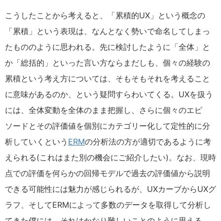
こうしたことから考えると、「累積的UX」という概念の
「累積」という表現は、なんとなく勢いで命名してしまっ
たもののように思われる。先に検討したように「全体」と
か「総括的」といった言い方ならまだしも、個々の経験の
累積という考え方については、そもそもそれを考えること
に意味があるのか、という疑問すらわいてくる。UXを扱う
には、全体変動を全体のまま把握し、さらに個々のエピ
ソードとその評価値を個別にカテゴリー化して定性的に分
析していくという
ERM
の分析法の方が適切であるように考
えられる(これはまた別の機会にご紹介したい)。なお、現時
点での評価を何らかの回帰モデルで過去の評価値から説明
できる可能性には魅力が感じられるが、UXカーブからUXグ
ラフ、そしてERMによって多数のデータを取得して分析し
てきた僕には、それはかなり難しいことのように思える。