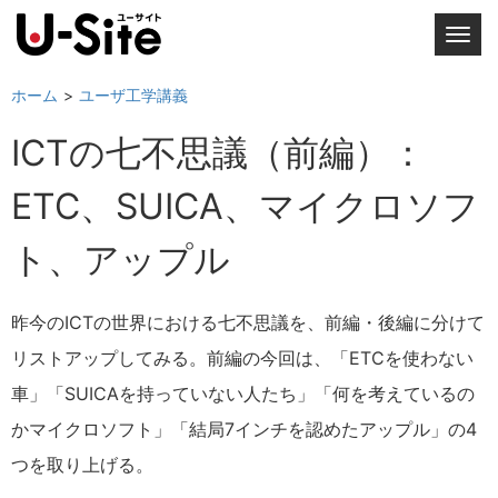
T
o
g
ホーム
ユーザ工学講義
g
ICTの七不思議（前編）：
l
e
ETC、SUICA、マイクロソフ
n
a
ト、アップル
v
i
g
昨今のICTの世界における七不思議を、前編・後編に分けて
a
リストアップしてみる。前編の今回は、「ETCを使わない
t
i
車」「SUICAを持っていない人たち」「何を考えているの
o
かマイクロソフト」「結局7インチを認めたアップル」の4
n
つを取り上げる。