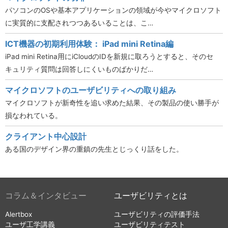
パソコンのOSや基本アプリケーションの領域が今やマイクロソフト
に実質的に支配されつつあるいることは、こ…
ICT機器の初期利用体験： iPad mini Retina編
iPad mini Retina用にiCloudのIDを新規に取ろうとすると、そのセ
キュリティ質問は回答しにくいものばかりだ…
マイクロソフトのユーザビリティへの取り組み
マイクロソフトが新奇性を追い求めた結果、その製品の使い勝手が
損なわれている。
クライアント中心設計
ある国のデザイン界の重鎮の先生とじっくり話をした。
コラム＆インタビュー
ユーザビリティとは
Alertbox
ユーザビリティの評価手法
ユーザ工学講義
ユーザビリティテスト