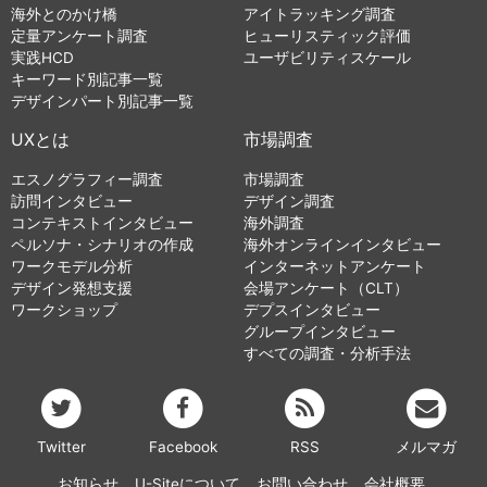
海外とのかけ橋
アイトラッキング調査
定量アンケート調査
ヒューリスティック評価
実践HCD
ユーザビリティスケール
キーワード別記事一覧
デザインパート別記事一覧
UXとは
市場調査
エスノグラフィー調査
市場調査
訪問インタビュー
デザイン調査
コンテキストインタビュー
海外調査
ペルソナ・シナリオの作成
海外オンラインインタビュー
ワークモデル分析
インターネットアンケート
デザイン発想支援
会場アンケート（CLT）
ワークショップ
デプスインタビュー
グループインタビュー
すべての調査・分析手法
Twitter
Facebook
RSS
メルマガ
お知らせ
U-Siteについて
お問い合わせ
会社概要