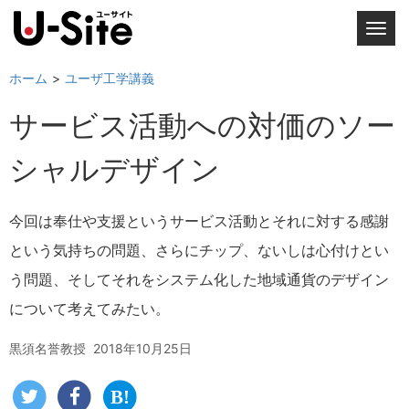
T
o
g
ホーム
ユーザ工学講義
g
サービス活動への対価のソー
l
e
シャルデザイン
n
a
v
今回は奉仕や支援というサービス活動とそれに対する感謝
i
という気持ちの問題、さらにチップ、ないしは心付けとい
g
a
う問題、そしてそれをシステム化した地域通貨のデザイン
t
について考えてみたい。
i
o
黒須名誉教授
2018年10月25日
n