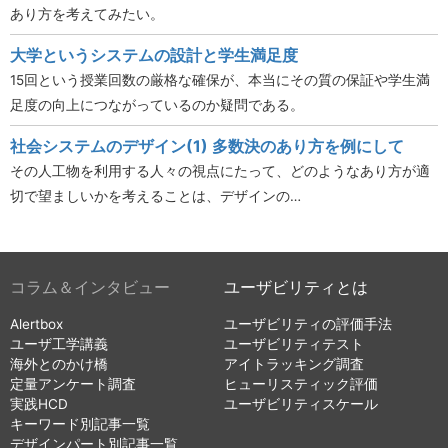
あり方を考えてみたい。
大学というシステムの設計と学生満足度
15回という授業回数の厳格な確保が、本当にその質の保証や学生満
足度の向上につながっているのか疑問である。
社会システムのデザイン(1) 多数決のあり方を例にして
その人工物を利用する人々の視点にたって、どのようなあり方が適
切で望ましいかを考えることは、デザインの…
コラム＆インタビュー
ユーザビリティとは
Alertbox
ユーザビリティの評価手法
ユーザ工学講義
ユーザビリティテスト
海外とのかけ橋
アイトラッキング調査
定量アンケート調査
ヒューリスティック評価
実践HCD
ユーザビリティスケール
キーワード別記事一覧
デザインパート別記事一覧