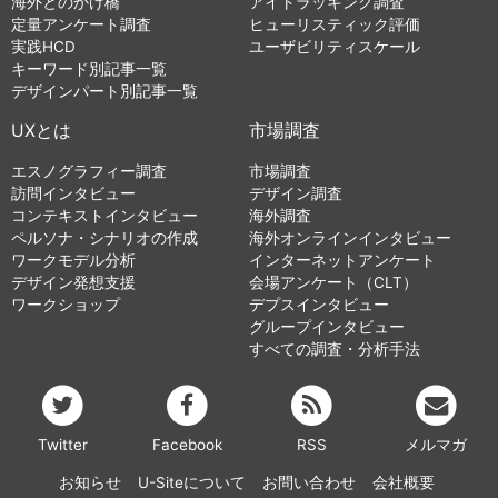
海外とのかけ橋
アイトラッキング調査
定量アンケート調査
ヒューリスティック評価
実践HCD
ユーザビリティスケール
キーワード別記事一覧
デザインパート別記事一覧
UXとは
市場調査
エスノグラフィー調査
市場調査
訪問インタビュー
デザイン調査
コンテキストインタビュー
海外調査
ペルソナ・シナリオの作成
海外オンラインインタビュー
ワークモデル分析
インターネットアンケート
デザイン発想支援
会場アンケート（CLT）
ワークショップ
デプスインタビュー
グループインタビュー
すべての調査・分析手法
Twitter
Facebook
RSS
メルマガ
お知らせ
U-Siteについて
お問い合わせ
会社概要