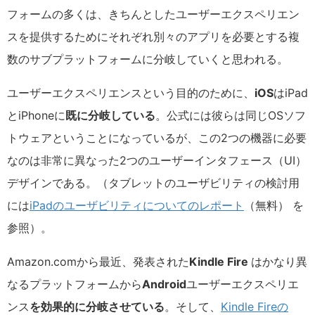
フォームの多くは、きちんとしたユーザーエクスペリエン
スを提供するためにそれぞれ別々のアプリを必要とする複
数のサブプラットフォームに分岐していくと思われる。
ユーザーエクスペリエンスという目的のために、
iOS
はiPad
とiPhoneに
既に分岐している
。公式には彼らは同じOSソフ
トウェアということになっているが、この2つの機器に必要
なのは非常に異なった2つのユーザーインタフェース（UI）
デザインである。（タブレットのユーザビリティの検討用
には
iPadのユーザビリティについてのレポート
（無料） を
参照）。
Amazon.comから最近、発表された
Kindle Fire
はかなり異
なるプラットフォームから
Android
ユーザーエクスペリエ
ンス
を効果的に分岐させている
。そして、
Kindle Fireの