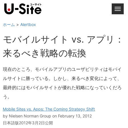
T
o
g
ホーム
Alertbox
g
モバイルサイト vs. アプリ：
l
e
来るべき戦略の転換
n
a
v
現在のところ、モバイルアプリのユーザビリティはモバイ
i
ルサイトに勝っている。しかし、来るべき変化によって、
g
a
最終的にはモバイルサイトが優れた戦略になっていくだろ
t
う。
i
o
Mobile Sites vs. Apps: The Coming Strategy Shift
n
by
Nielsen Norman Group
on February 13, 2012
日本語版2012年3月2日公開