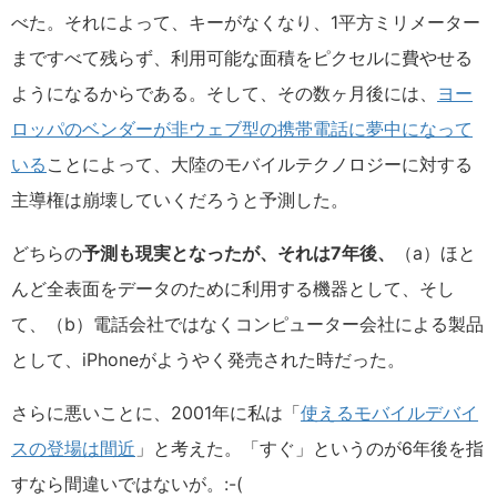
べた。それによって、キーがなくなり、1平方ミリメーター
まですべて残らず、利用可能な面積をピクセルに費やせる
ようになるからである。そして、その数ヶ月後には、
ヨー
ロッパのベンダーが非ウェブ型の携帯電話に夢中になって
いる
ことによって、大陸のモバイルテクノロジーに対する
主導権は崩壊していくだろうと予測した。
どちらの
予測も現実となったが、それは7年後、
（a）ほと
んど全表面をデータのために利用する機器として、そし
て、（b）電話会社ではなくコンピューター会社による製品
として、iPhoneがようやく発売された時だった。
さらに悪いことに、2001年に私は「
使えるモバイルデバイ
スの登場は間近
」と考えた。「すぐ」というのが6年後を指
すなら間違いではないが。:-(