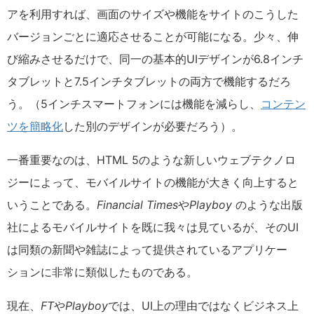
アを利用すれば、画面のサイズや機能をサイトのこうした
バージョンごとに適応させることが可能になる。少々、伸
び縮みさせるだけで、同一の基本的UIデザインが6.8インチ
タブレットと7.5インチタブレットの両方で機能するだろ
う。（5インチスマートフォンには機能を減らし、
コンテン
ツを簡略化
した別のデザインが必要だろう）。
一番重要なのは、HTML 5のような新しいウェブテクノロ
ジーによって、モバイルサイトの機能が大きく向上すると
いうことである。
Financial Times
や
Playboy
のような出版
社によるモバイルサイトを既に我々は見ているが、そのUI
は同類の新聞や雑誌によって提供されているアプリケー
ションに非常に類似したものである。
現在、
FT
や
Playboy
では、UI上の理由ではなくビジネス上