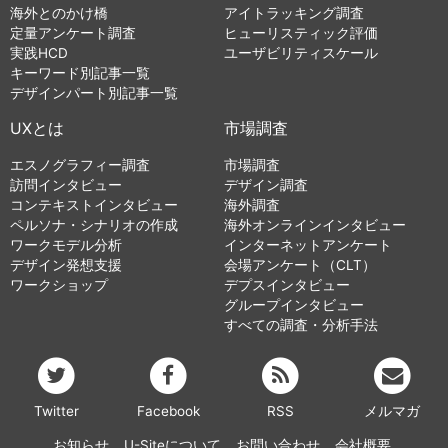
海外とのかけ橋
アイトラッキング調査
定量アンケート調査
ヒューリスティック評価
実践HCD
ユーザビリティスケール
キーワード別記事一覧
デザインパート別記事一覧
UXとは
市場調査
エスノグラフィー調査
市場調査
訪問インタビュー
デザイン調査
コンテキストインタビュー
海外調査
ペルソナ・シナリオの作成
海外オンラインインタビュー
ワークモデル分析
インターネットアンケート
デザイン発想支援
会場アンケート（CLT）
ワークショップ
デプスインタビュー
グループインタビュー
すべての調査・分析手法
Twitter
Facebook
RSS
メルマガ
お知らせ
U-Siteについて
お問い合わせ
会社概要