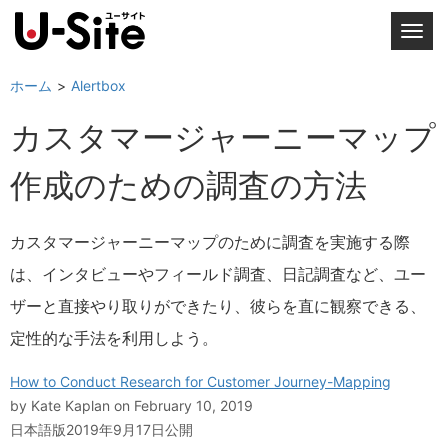
T
o
g
ホーム
Alertbox
g
カスタマージャーニーマップ
l
e
作成のための調査の方法
n
a
v
カスタマージャーニーマップのために調査を実施する際
i
は、インタビューやフィールド調査、日記調査など、ユー
g
a
ザーと直接やり取りができたり、彼らを直に観察できる、
t
定性的な手法を利用しよう。
i
o
How to Conduct Research for Customer Journey-Mapping
n
by
Kate Kaplan
on February 10, 2019
日本語版2019年9月17日公開