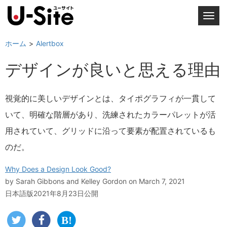
T
o
g
ホーム
Alertbox
g
デザインが良いと思える理由
l
e
n
視覚的に美しいデザインとは、タイポグラフィが一貫して
a
いて、明確な階層があり、洗練されたカラーパレットが活
v
i
用されていて、グリッドに沿って要素が配置されているも
g
のだ。
a
t
Why Does a Design Look Good?
i
by
Sarah Gibbons and Kelley Gordon
on March 7, 2021
o
日本語版2021年8月23日公開
n