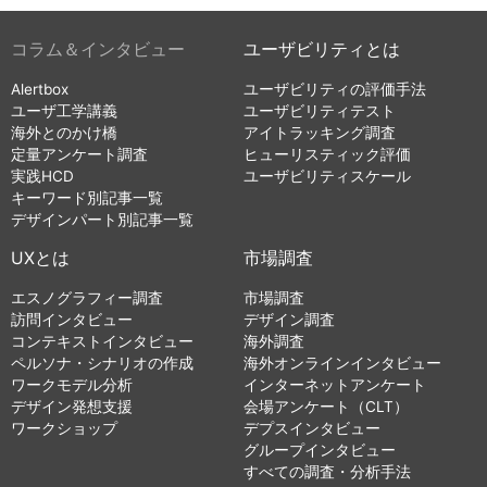
コラム＆インタビュー
ユーザビリティとは
Alertbox
ユーザビリティの評価手法
ユーザ工学講義
ユーザビリティテスト
海外とのかけ橋
アイトラッキング調査
定量アンケート調査
ヒューリスティック評価
実践HCD
ユーザビリティスケール
キーワード別記事一覧
デザインパート別記事一覧
UXとは
市場調査
エスノグラフィー調査
市場調査
訪問インタビュー
デザイン調査
コンテキストインタビュー
海外調査
ペルソナ・シナリオの作成
海外オンラインインタビュー
ワークモデル分析
インターネットアンケート
デザイン発想支援
会場アンケート（CLT）
ワークショップ
デプスインタビュー
グループインタビュー
すべての調査・分析手法