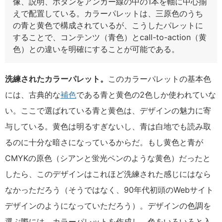
像、説明、ボタンをアンカー線の中の1本を軸に中心揃
えで配置している。カラーパレットは、三原色のうち
の青と黄色で構成されているが、こうしたパレットに
することで、コンテンツ（青色）とcall-to-action（黄
色）との違いを明確にすることが可能である。
洗練されたカラーパレット。
このカラーパレットの基本色
には、古典的な
補色
である青と黄色の2色しか使われていな
い。ここで選ばれている青と黄色は、デザインの魅力に寄
与している。黄色は明るすぎないし、青は白地でも読み取
るのに十分な暗さになっているからだ。もし黄色と青が
CMYKの原色（シアンと蛍光ペンのような黄色）だったと
したら、このデザインはこれほど洗練された感じにはなら
なかっただろう（そうではなく、90年代初頭のWebサイト
デザインのようになっていただろう）。デザインの色調を
選ぶ際には、カラーパレットを作成し、色をいろいろと入