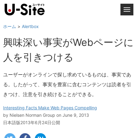
T
o
g
ホーム
Alertbox
g
興味深い事実がWebページに
l
e
人を引きつける
n
a
v
ユーザーがオンラインで探し求めているものは、事実であ
i
る。したがって、事実を豊富に含むコンテンツは読者を引
g
a
きつけ、注意を引き続けることができる。
t
i
Interesting Facts Make Web Pages Compelling
o
by
Nielsen Norman Group
on June 9, 2013
n
日本語版2013年6月24日公開