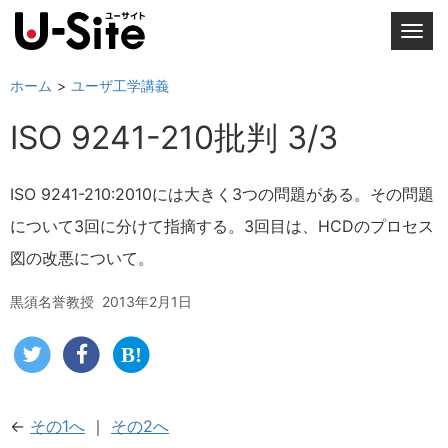
T
o
g
ホーム
ユーザ工学講義
g
ISO 9241-210批判 3/3
l
e
n
ISO 9241-210:2010には大きく3つの問題がある。その問題
a
について3回に分けて指摘する。3回目は、HCDのプロセス
v
i
図の改悪について。
g
a
黒須名誉教授
2013年2月1日
t
i
o
n
←
その1へ
｜
その2へ