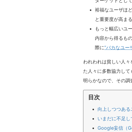
ターゲットとし
裕福なユーザほ
と重要度が高ま
もっと幅広いユ
内容から得るも
際に
“バカなユー
われわれは貧しい人々
た人々に多数協力して
明らかなので、その調
目次
向上しつつある
いまだに不足し
Google妄信（Goog