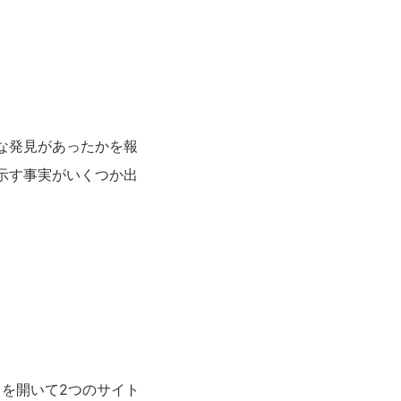
な発見があったかを報
示す事実がいくつか出
、
、
を開いて2つのサイト