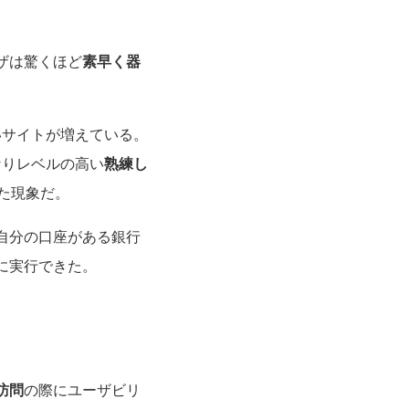
。
ザは驚くほど
素早く器
いサイトが増えている。
なりレベルの高い
熟練し
た現象だ。
自分の口座がある銀行
に実行できた。
訪問
の際にユーザビリ