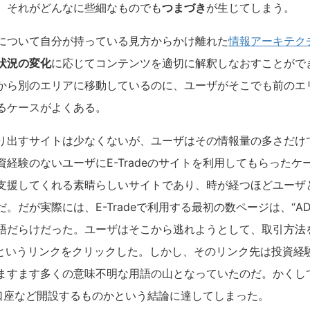
、それがどんなに些細なものでも
つまづき
が生じてしまう。
について自分が持っている見方からかけ離れた
情報アーキテク
状況の変化
に応じてコンテンツを適切に解釈しなおすことができ
から別のエリアに移動しているのに、ユーザがそこでも前のエ
るケースがよくある。
り出すサイトは少なくないが、ユーザはその情報量の多さだけ
資経験のないユーザにE-Tradeのサイトを利用してもらった
支援してくれる素晴らしいサイトであり、時が経つほどユーザ
だが実際には、E-Tradeで利用する最初の数ページは、“ADR
語だらけだった。ユーザはそこから逃れようとして、取引方法
というリンクをクリックした。しかし、そのリンク先は投資経
ますます多くの意味不明な用語の山となっていたのだ。かくし
eの口座など開設するものかという結論に達してしまった。