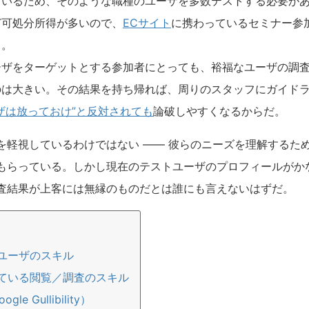
ているため、そのような職種のユーザを多数テストする必要が
ど可処分所得が多いので、
ECサイト
に携わっているセミナー参
る。
ーザをターゲットとする参加者にとっても、裕福なユーザの調
のは大きい。その結果を持ち帰れば、周りのスタッフにガイド
ザは放っておけ”と反対されても
論破しやすくなるからだ。
を軽視しているわけではない —— 彼らのニーズを理解するた
もらっている。しかし現在のテストユーザのプロフィールがか
査結果が上客には無縁のものだとは誰にも言えないはずだ。
ユーザのスキル
ている閲覧／調査のスキル
le Gullibility）