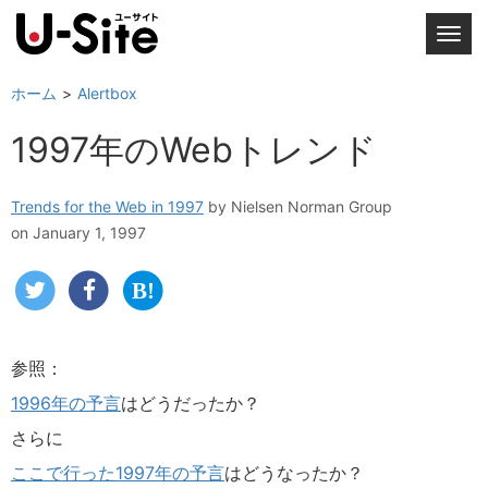
T
o
g
ホーム
Alertbox
g
1997年のWebトレンド
l
e
n
Trends for the Web in 1997
by
Nielsen Norman Group
a
on January 1, 1997
v
i
g
a
t
参照：
i
1996年の予言
はどうだったか？
o
n
さらに
ここで行った1997年の予言
はどうなったか？