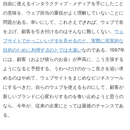
自由に使えるインタラクティブ・メディアを手にしたこと
の意味を、ウェブ担当の重役がよく理解していないことに
問題がある。幸いにして、これさえ
できれば
、ウェブで名
を上げ、顧客を引き付けるのはそんなに難しくない。
ウェ
ブサイトでかっこいい
デモ
を見せるのと、実際に現実的な
目的のために
利用する
のとでは大違い
なのである。1997年
には、顧客（および彼らのお金）が声高に、こう主張する
ようになると予想する。うわべだけのかっこ良さを追い求
めるのはやめて、ウェブサイトをまじめなビジネスツール
にするべきだ。自らのウェブを使えるものにして、顧客が
新しいブランドに心変わりするのを食い止めようと思うの
なら、今年が、従来の企業にとっては最後のチャンスであ
る。