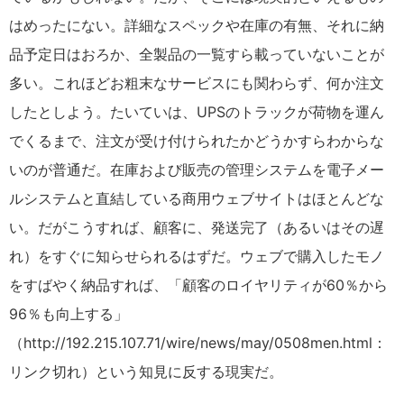
はめったにない。詳細なスペックや在庫の有無、それに納
品予定日はおろか、全製品の一覧すら載っていないことが
多い。これほどお粗末なサービスにも関わらず、何か注文
したとしよう。たいていは、UPSのトラックが荷物を運ん
でくるまで、注文が受け付けられたかどうかすらわからな
いのが普通だ。在庫および販売の管理システムを電子メー
ルシステムと直結している商用ウェブサイトはほとんどな
い。だがこうすれば、顧客に、発送完了（あるいはその遅
れ）をすぐに知らせられるはずだ。ウェブで購入したモノ
をすばやく納品すれば、「顧客のロイヤリティが60％から
96％も向上する」
（http://192.215.107.71/wire/news/may/0508men.html：
リンク切れ）という知見に反する現実だ。