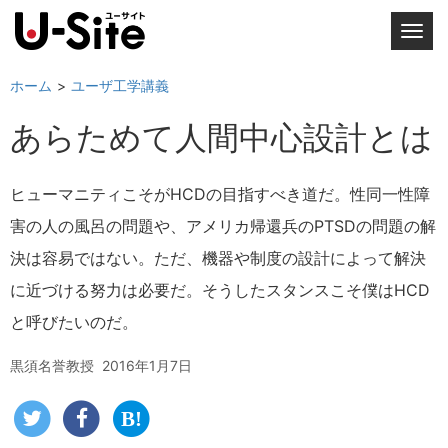
T
o
g
ホーム
ユーザ工学講義
g
あらためて人間中心設計とは
l
e
n
ヒューマニティこそがHCDの目指すべき道だ。性同一性障
a
害の人の風呂の問題や、アメリカ帰還兵のPTSDの問題の解
v
i
決は容易ではない。ただ、機器や制度の設計によって解決
g
に近づける努力は必要だ。そうしたスタンスこそ僕はHCD
a
と呼びたいのだ。
t
i
黒須名誉教授
2016年1月7日
o
n