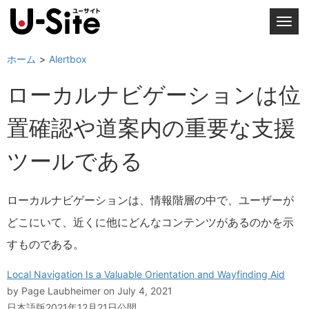
T
o
g
ホーム
Alertbox
g
ローカルナビゲーションは位
l
e
置確認や道案内の重要な支援
n
a
ツールである
v
i
g
ローカルナビゲーションは、情報階層の中で、ユーザーが
a
どこにいて、近くに他にどんなコンテンツがあるのかを示
t
i
すものである。
o
n
Local Navigation Is a Valuable Orientation and Wayfinding Aid
by
Page Laubheimer
on July 4, 2021
日本語版2021年12月21日公開