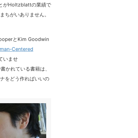
ltzblattの業績で
てまちがいありません。
とKim Goodwin
Human-Centered
ていませ
日本語で書かれている書籍は、
ナをどう作ればいいの