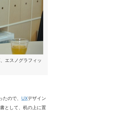
UX、エスノグラフィッ
ったので、
UX
デザイン
科書として、机の上に置