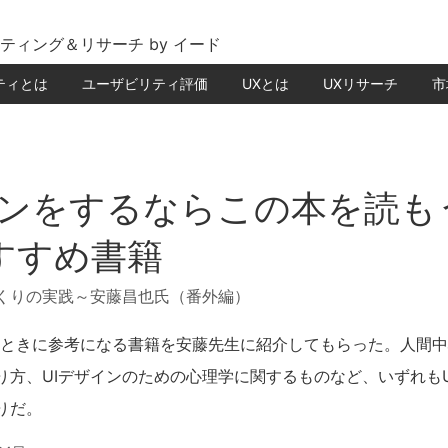
ティング＆リサーチ by イード
ティとは
ユーザビリティ評価
UXとは
UXリサーチ
市
インをするならこの本を読も
すすめ書籍
くりの実践～安藤昌也氏（番外編）
るときに参考になる書籍を安藤先生に紹介してもらった。人間
り方、UIデザインのための心理学に関するものなど、いずれも
りだ。