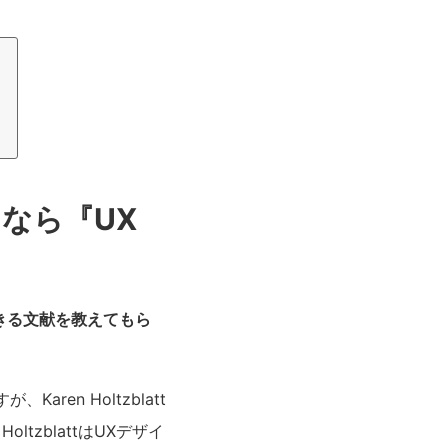
に
なら『UX
きる文献を教えてもら
en Holtzblatt
zblattはUXデザイ