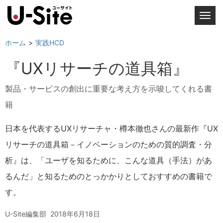
T
o
g
ホーム
実践HCD
g
『UXリサーチの道具箱』
l
e
製品・サービスの創出に重要な考え方を示唆してくれる書
n
a
籍
v
i
日本を代表するUXリサーチャ・樽本徹也さんの最新作『UX
g
リサーチの道具箱－イノベーションのための質的調査・分
a
析』は、「ユーザを知るために、こんな道具（手法）があ
t
i
るんだ」と知るためのとっかかりとしておすすめの書籍で
o
す。
n
U-Site編集部
2018年6月18日