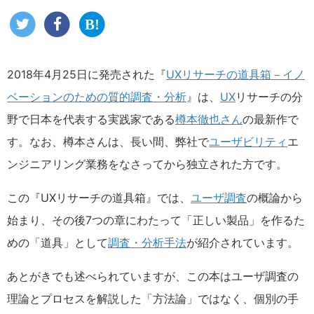
2018年4月25日に発売された『
UXリサーチの道具箱－イノ
ベーションのための質的調査・分析
』は、
UX
リサーチの分
野で日本を代表する実践家である
樽本徹也さん
の最新作で
す。なお、樽本さんは、長い間、弊社で
ユーザビリティ
エ
ンジニアリング業務をなさってから独立された方です。
この『UXリサーチの道具箱』では、
ユーザ調査
の概論から
始まり、その後7つの章にわたって「正しい製品」を作るた
めの「道具」として
調査・分析手法
が紹介されています。
あとがきでも述べられていますが、この本はユーザ調査の
理論とプロセスを解説した「方法論」ではなく、個別の手