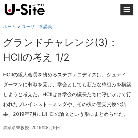
T
o
g
ホーム
ユーザ工学講義
g
グランドチャレンジ(3)：
l
e
HCIIの考え 1/2
n
a
v
HCIIの総大会長を務めるステファニディスは、シュナイ
i
ダーマンに刺激を受け、学会としても新たな枠組みを構築
g
a
しようと考えた。HCIIは各学会の議長たちに呼びかけて行
t
われたブレインストーミングや、その後の意見交換の結
i
果、2019年7月にIJHCIの論文という形にまとめられた。
o
n
黒須名誉教授
2019年8月9日