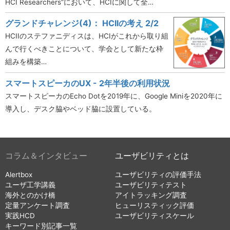
HCI Researchers”において、HCIに関して全…
グランドチャレンジ(4)： HCIIの考え 2/2
HCIIのステファニディスは、HCIがこれから取り組
んで行くべきことについて、学会として新たな枠
組みを構築…
スマートスピーカのUX - 2年半後の利用状況
スマートスピーカのEcho Dotを2019年に、Google Miniを2020年に
導入し、デスク脇やベッド脇に設置している。
コラム＆インタビュー
ユーザビリティとは
Alertbox
ユーザビリティの評価手法
ユーザ工学講義
ユーザビリティテスト
海外とのかけ橋
アイトラッキング調査
定量アンケート調査
ヒューリスティック評価
実践HCD
ユーザビリティスケール
キーワード別記事一覧