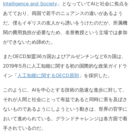
Intelligence and Society
」となっていてAIと社会に焦点を
あてており、両国で若干のニュアンスの違いがあるよう
だ。僕もイギリスの友人から誘いをうけたのだが、所属機
関の費用負担が必要なため、名誉教授という立場では参加
ができないため諦めた。
またOECD加盟36カ国およびアルゼンチンなど6カ国は、
2019年5月に人工知能に関する初の国際的な政策ガイドラ
イン「
人工知能に関するOECD原則
」を採択した。
このように、AIを中心とする技術の急速な進歩に対して、
それが人間と社会にとって有益であると同時に害を及ぼさ
ないものであるようにしようという動きは、世界の官学に
おいて進められている。グランドチャレンジは各方面で着
手されているのだ。