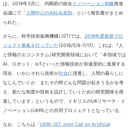
は、2019年3月に、内閣府の統合
イノベーション
戦略
推進
会議にて「
人間中心のAI社会原則
」という報告書がまとめ
られた。
さらに、科学技術振興機構(JST)では、
2019年度新規プロ
ジェクト募集を行っていた
(2019/5/8-7/17)。これは、｢人
と情報のエコシステム｣研究開発領域において「本領域では
AI、ロボット、IoTといった情報技術が加速度的に進展する
現在、いかにそれら技術が
社会
に浸透し、人間の暮らしに
なじんでいくか、またその時どんな問題が起きうるかを考
え、新たな制度や技術を設計していくための研究開発を推
進しています」というもので、イギリスのUKリサーチ・イ
ノベーション(UKRI)との共同プロジェクトとなっている。
なお、こちらは「
UKRI-JST Joint Call on Artificial