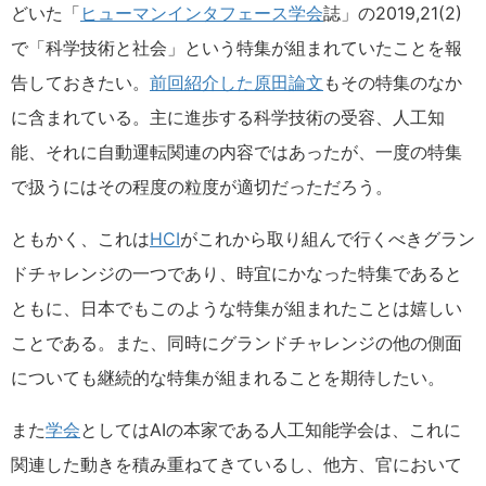
どいた「
ヒューマンインタフェース学会
誌」の2019,21(2)
で
科学技術と社会
という特集が組まれていたことを報
告しておきたい。
前回紹介した原田論文
もその特集のなか
に含まれている。主に進歩する科学技術の受容、人工知
能、それに自動運転関連の内容ではあったが、一度の特集
で扱うにはその程度の粒度が適切だっただろう。
ともかく、これは
HCI
がこれから取り組んで行くべきグラン
ドチャレンジの一つであり、時宜にかなった特集であると
ともに、日本でもこのような特集が組まれたことは嬉しい
ことである。また、同時にグランドチャレンジの他の側面
についても継続的な特集が組まれることを期待したい。
また
学会
としてはAIの本家である人工知能学会は、これに
関連した動きを積み重ねてきているし、他方、官において