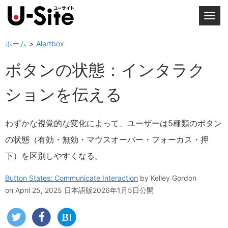
T
o
g
ホーム
Alertbox
g
ボタンの状態：インタラク
l
e
ションを伝える
n
a
v
わずかな視覚的な変化によって、ユーザーは5種類のボタン
i
の状態（有効・無効・マウスオーバー・フォーカス・押
g
a
下）を区別しやすくなる。
t
i
Button States: Communicate Interaction
by
Kelley Gordon
o
on April 25, 2025
日本語版2026年1月5日公開
n