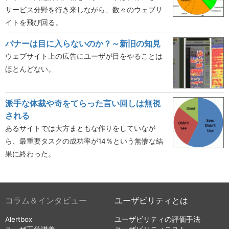
サービス分野を行き来しながら、数々のウェブサ
イトを飛び回る。
バナーは目に入らないのか？～新旧の知見
ウェブサイト上の広告にユーザが目をやることは
ほとんどない。
派手な体裁や奇をてらった言い回しは無視
される
あるサイトでは大方まともな作りをしていなが
ら、最重要タスクの成功率が14％という無惨な結
果に終わった。
コラム＆インタビュー
ユーザビリティとは
Alertbox
ユーザビリティの評価手法