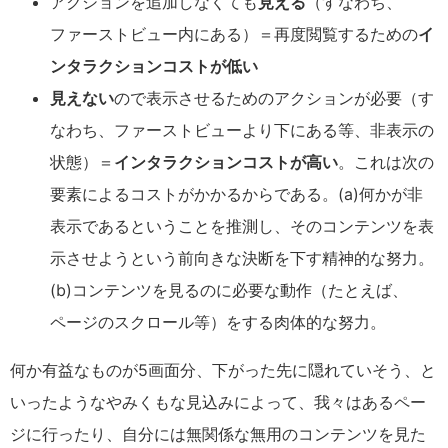
アクションを追加しなくても
見える
（すなわち、
ファーストビュー内にある）＝再度閲覧するための
イ
ンタラクションコストが低い
見えない
ので表示させるためのアクションが必要（す
なわち、ファーストビューより下にある等、非表示の
状態）＝
インタラクションコストが高い
。これは次の
要素によるコストがかかるからである。(a)何かが非
表示であるということを推測し、そのコンテンツを表
示させようという前向きな決断を下す精神的な努力。
(b)コンテンツを見るのに必要な動作（たとえば、
ページのスクロール等）をする肉体的な努力。
何か有益なものが5画面分、下がった先に隠れていそう、と
いったようなやみくもな見込みによって、我々はあるペー
ジに行ったり、自分には無関係な無用のコンテンツを見た