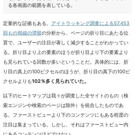
る各画面の範囲を表している。
定量的な証拠もある。
アイトラッキング調査による57,453
回もの視線の滞留
の分析から、ページの折り目にあたる位
置で、ユーザーの注目が著しく減少することがわかってい
る。折り目より上の要素のほうが折り目より下の要素より
も見られている回数が多いということだ。具体的には、折
り目の真上の100ピクセルのほうが、折り目の真下の100ピ
クセルよりも
102
％多く見られていた。
以下のヒートマップは我々が調査した全サイトのもの（検
索エンジンや検索のページは除外）を統合したものであ
る。ファーストビューより下のコンテンツにもある程度の
注目は集まっている。しかし、それはファーストビュー内
にあるコンテンツほどではない。