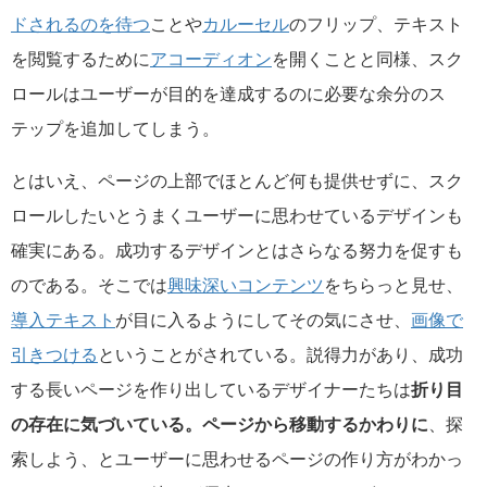
ドされるのを待つ
ことや
カルーセル
のフリップ、テキスト
を閲覧するために
アコーディオン
を開くことと同様、スク
ロールはユーザーが目的を達成するのに必要な余分のス
テップを追加してしまう。
とはいえ、ページの上部でほとんど何も提供せずに、スク
ロールしたいとうまくユーザーに思わせているデザインも
確実にある。成功するデザインとはさらなる努力を促すも
のである。そこでは
興味深いコンテンツ
をちらっと見せ、
導入テキスト
が目に入るようにしてその気にさせ、
画像で
引きつける
ということがされている。説得力があり、成功
する長いページを作り出しているデザイナーたちは
折り目
の存在に気づいている。ページから移動するかわりに
、探
索しよう、とユーザーに思わせるページの作り方がわかっ