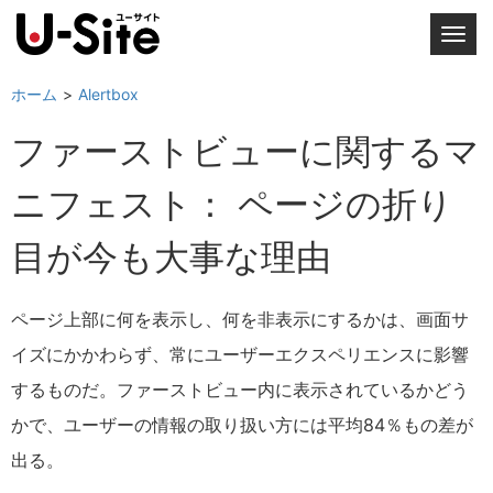
T
o
g
ホーム
Alertbox
g
ファーストビューに関するマ
l
e
ニフェスト： ページの折り
n
a
目が今も大事な理由
v
i
g
ページ上部に何を表示し、何を非表示にするかは、画面サ
a
イズにかかわらず、常にユーザーエクスペリエンスに影響
t
i
するものだ。ファーストビュー内に表示されているかどう
o
かで、ユーザーの情報の取り扱い方には平均84％もの差が
n
出る。