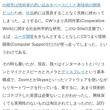
の研究は技術者の思い込みをベースにした新技術の開発
だった
ため、
社会
的には普及することなく失敗に終わって
しまった。ようするに、CWつまり共同作業(Cooperative
Work)に関する社会科学的な研究、このU-Siteの文脈でい
えば、
ユーザ調査
をきちんとすることなしにCSつまり技術
開発(Computer Support)だけが突っ走ってしまった、とい
うわけである。
その時も書いたが、現在、我々はインターネットとパソコ
ンとマイクとスピーカとカメラと
ディスプレイ
という基本
構成で、ZoomとかSkypeといったソフトウェアを使いなが
らリモートワークを行っている。要するに、あまり技術的
にゴテゴテした装置は必要ないことがわかったし、興味深
くても実用性のないものは淘汰されてしまったのだ。試行