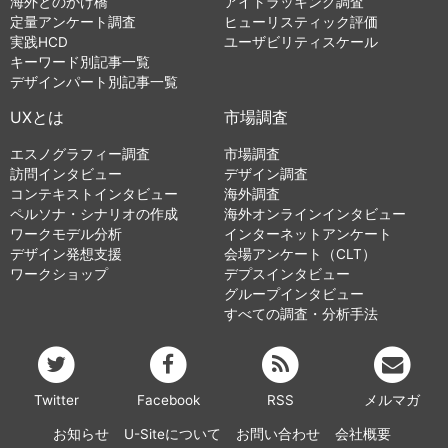
海外とのかけ橋
アイトラッキング調査
定量アンケート調査
ヒューリスティック評価
実践HCD
ユーザビリティスケール
キーワード別記事一覧
デザインパート別記事一覧
UXとは
市場調査
エスノグラフィー調査
市場調査
訪問インタビュー
デザイン調査
コンテキストインタビュー
海外調査
ペルソナ・シナリオの作成
海外オンラインインタビュー
ワークモデル分析
インターネットアンケート
デザイン発想支援
会場アンケート（CLT）
ワークショップ
デプスインタビュー
グループインタビュー
すべての調査・分析手法
Twitter
Facebook
RSS
メルマガ
お知らせ
U-Siteについて
お問い合わせ
会社概要