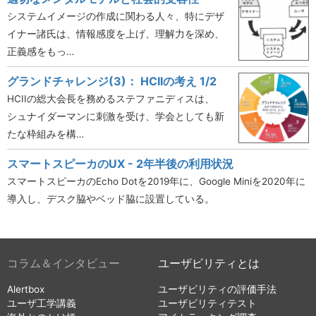
システムイメージの作成に関わる人々、特にデザ
イナー諸氏は、情報感度を上げ、理解力を深め、
正義感をもっ…
グランドチャレンジ(3)： HCIIの考え 1/2
HCIIの総大会長を務めるステファニディスは、
シュナイダーマンに刺激を受け、学会としても新
たな枠組みを構…
スマートスピーカのUX - 2年半後の利用状況
スマートスピーカのEcho Dotを2019年に、Google Miniを2020年に
導入し、デスク脇やベッド脇に設置している。
コラム＆インタビュー
ユーザビリティとは
Alertbox
ユーザビリティの評価手法
ユーザ工学講義
ユーザビリティテスト