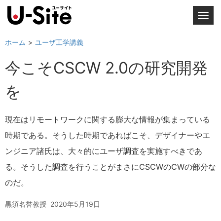
T
o
g
ホーム
ユーザ工学講義
g
今こそCSCW 2.0の研究開発
l
e
を
n
a
v
現在はリモートワークに関する膨大な情報が集まっている
i
時期である。そうした時期であればこそ、デザイナーやエ
g
a
ンジニア諸氏は、大々的にユーザ調査を実施すべきであ
t
る。そうした調査を行うことがまさにCSCWのCWの部分な
i
のだ。
o
n
黒須名誉教授
2020年5月19日