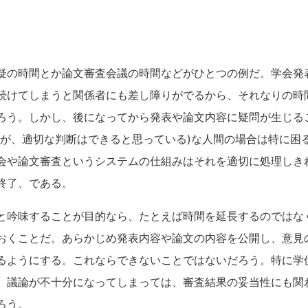
。
疑の時間とか論文審査会議の時間などがひとつの例だ。学会発
続けてしまうと関係者にも差し障りがでるから、それなりの時
ろう。しかし、後になってから発表や論文内容に疑問が生じる
だが、適切な判断はできると思っている)な人間の場合は特に困
会や論文審査というシステムの仕組みはそれを適切に処理しき
終了、である。
と吟味することが目的なら、たとえば時間を延長するのではな
おくことだ。あらかじめ発表内容や論文の内容を公開し、意見
るようにする。これならできないことではないだろう。特に学
、議論が不十分になってしまっては、審査結果の妥当性にも関
ろう。