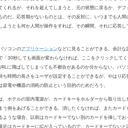
てくれるが、それを超えてしまうと、元の状態に戻るか、デフ
ものだ。応答期がないものとは、その反対に、いつまでも人間
しようとも何か人間が操作をすれば、その瞬間、それに応答し
パソコンの
アプリケーション
などに見ることができる。余計な
で「30秒しても画面が変わらなければ、ここをクリックして
URLに飛ばしてしまっても不都合があるのか分からない。パソ
待ち時間の長さをユーザが設定することができるが、やはり応
は節電や機器の消耗の防止という目的のためだろう。
は、ホテルの室内電源が、カードキーをホルダーから取り出した
まう例をあげることができる。消したくなければ、またカード
るような場合、以前はカードキーでない別のカードを挿してお
最近はカードキーにICが入っているので、カードキーでないと