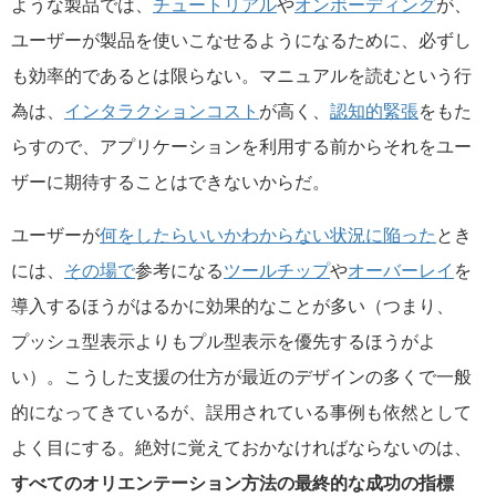
ような製品では、
チュートリアル
や
オンボーディング
が、
ユーザーが製品を使いこなせるようになるために、必ずし
も効率的であるとは限らない。マニュアルを読むという行
為は、
インタラクションコスト
が高く、
認知的緊張
をもた
らすので、アプリケーションを利用する前からそれをユー
ザーに期待することはできないからだ。
ユーザーが
何をしたらいいかわからない状況に陥った
とき
には、
その場で
参考になる
ツールチップ
や
オーバーレイ
を
導入するほうがはるかに効果的なことが多い（つまり、
プッシュ型表示よりもプル型表示を優先するほうがよ
い）。こうした支援の仕方が最近のデザインの多くで一般
的になってきているが、誤用されている事例も依然として
よく目にする。絶対に覚えておかなければならないのは、
すべてのオリエンテーション方法の最終的な成功の指標