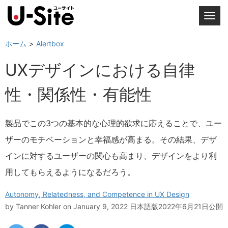
T
o
g
ホーム
Alertbox
g
UXデザインにおける自律
l
e
性・関係性・有能性
n
a
v
製品でこの3つの基本的な心理的欲求に応えることで、ユー
i
ザーのモチベーションと幸福感が高まる。その結果、デザ
g
a
インに対するユーザーの関心も高まり、デザインをより利
t
用してもらえるようになるだろう。
i
o
Autonomy, Relatedness, and Competence in UX Design
n
by
Tanner Kohler
on January 9, 2022
日本語版2022年6月21日公開