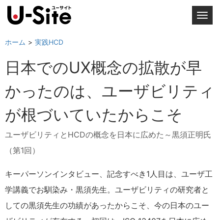
T
o
g
ホーム
実践HCD
g
日本でのUX概念の拡散が早
l
e
かったのは、ユーザビリティ
n
a
が根づいていたからこそ
v
i
ユーザビリティとHCDの概念を日本に広めた～黒須正明氏
g
a
（第1回）
t
i
キーパーソンインタビュー、記念すべき1人目は、ユーザ工
o
学講義でお馴染み・黒須先生。ユーザビリティの研究者と
n
しての黒須先生の功績があったからこそ、今の日本のユー