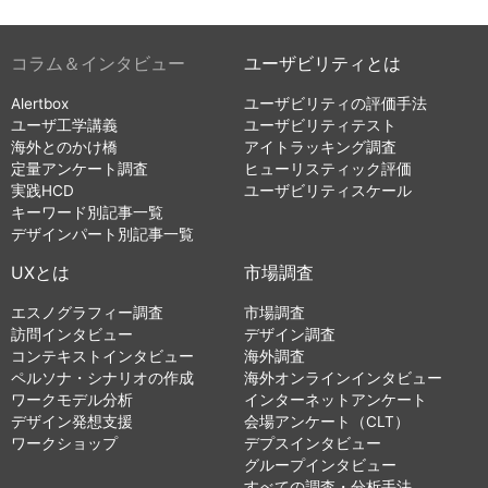
コラム＆インタビュー
ユーザビリティとは
Alertbox
ユーザビリティの評価手法
ユーザ工学講義
ユーザビリティテスト
海外とのかけ橋
アイトラッキング調査
定量アンケート調査
ヒューリスティック評価
実践HCD
ユーザビリティスケール
キーワード別記事一覧
デザインパート別記事一覧
UXとは
市場調査
エスノグラフィー調査
市場調査
訪問インタビュー
デザイン調査
コンテキストインタビュー
海外調査
ペルソナ・シナリオの作成
海外オンラインインタビュー
ワークモデル分析
インターネットアンケート
デザイン発想支援
会場アンケート（CLT）
ワークショップ
デプスインタビュー
グループインタビュー
すべての調査・分析手法