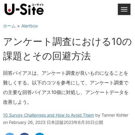
T
o
g
ホーム
Alertbox
g
アンケート調査における10の
l
e
課題とその回避方法
n
a
v
回答バイアスは、アンケート調査が良いものになることを
i
難しくする。以下のコツを参考にして、アンケート調査で
g
a
の主要な回答バイアス10個に対処し、アンケートデータを
t
改善しよう。
i
o
10 Survey Challenges and How to Avoid Them
by
Tanner Kohler
n
on February 26, 2023
日本語版2023年6月30日公開