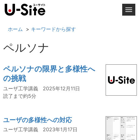
T
o
g
ホーム
キーワードから探す
g
l
ペルソナ
e
n
a
ペルソナの限界と多様性へ
v
の挑戦
i
g
ユーザ工学講義
2025年12月11日
a
読了まで約5分
t
i
o
ユーザの多様性への対応
n
ユーザ工学講義
2023年1月17日