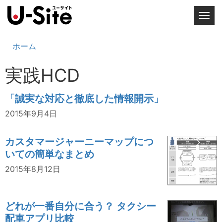
T
o
g
ホーム
g
l
実践HCD
e
n
「誠実な対応と徹底した情報開示」
a
v
2015年9月4日
i
g
カスタマージャーニーマップにつ
a
いての簡単なまとめ
t
2015年8月12日
i
o
n
どれが一番自分に合う？ タクシー
配車アプリ比較