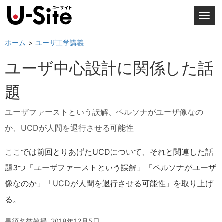
T
o
g
ホーム
ユーザ工学講義
g
ユーザ中心設計に関係した話
l
e
題
n
a
ユーザファーストという誤解、ペルソナがユーザ像なの
v
i
か、UCDが人間を退行させる可能性
g
a
ここでは前回とりあげたUCDについて、それと関連した話
t
題3つ「ユーザファーストという誤解」「ペルソナがユーザ
i
像なのか」「UCDが人間を退行させる可能性」を取り上げ
o
n
る。
黒須名誉教授
2018年12月5日