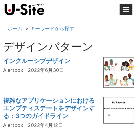
T
o
g
ホーム
キーワードから探す
g
l
デザインパターン
e
n
インクルーシブデザイン
a
v
Alertbox
2022年6月30日
i
g
a
t
複雑なアプリケーションにおける
i
エンプティステートをデザインす
o
る：3つのガイドライン
n
Alertbox
2022年4月12日