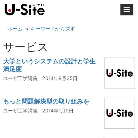
T
o
g
ホーム
キーワードから探す
g
l
サービス
e
n
大学というシステムの設計と学生
a
満足度
v
i
ユーザ工学講義
2014年8月25日
g
a
t
もっと問題解決型の取り組みを
i
ユーザ工学講義
2014年1月9日
o
n