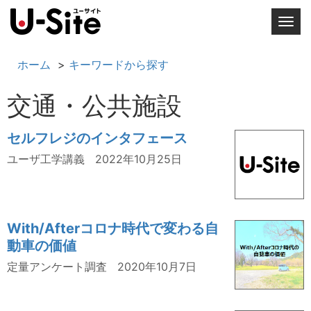
T
o
g
ホーム
キーワードから探す
g
l
交通・公共施設
e
n
セルフレジのインタフェース
a
v
ユーザ工学講義
2022年10月25日
i
g
a
t
With/Afterコロナ時代で変わる自
i
動車の価値
o
定量アンケート調査
2020年10月7日
n