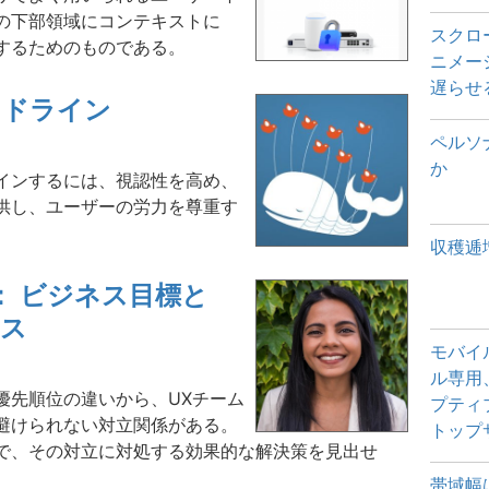
の下部領域にコンテキストに
スクロ
するためのものである。
ニメー
遅らせ
イドライン
ペルソナか
か
インするには、視認性を高め、
供し、ユーザーの労力を尊重す
収穫逓
： ビジネス目標と
ンス
モバイ
ル専用
優先順位の違いから、UXチーム
プティ
避けられない対立関係がある。
トップ
で、その対立に対処する効果的な解決策を見出せ
帯域幅