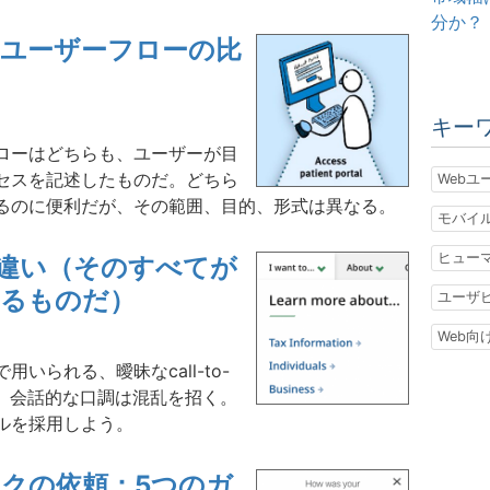
分か？
ユーザーフローの比
キー
ローはどちらも、ユーザーが目
セスを記述したものだ。どちら
Webユ
るのに便利だが、その範囲、目的、形式は異なる。
モバイ
ヒュー
間違い（そのすべてが
よるものだ）
ユーザ
Web向
いられる、曖昧なcall-to-
現、会話的な口調は混乱を招く。
ルを採用しよう。
クの依頼：5つのガ