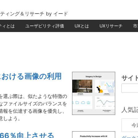
ティング＆リサーチ by イード
ティとは
ユーザビリティ評価
UXとは
UXリサーチ
市
における画像の利用
サイ
を選ぶ際は、似たような特徴の
なファイルサイズのバランスを
人気
情報を伝達する画像を優先し、
意しよう。
今
66％向上させる