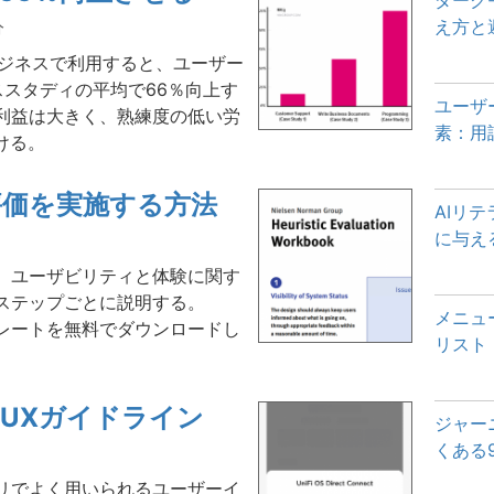
ダーク
え方と
分
をビジネスで利用すると、ユーザー
ススタディの平均で66％向上す
ユーザ
利益は大きく、熟練度の低い労
素：用
ける。
評価を実施する方法
AIリ
に与え
、ユーザビリティと体験に関す
ステップごとに説明する。
メニュ
レートを無料でダウンロードし
リスト
UXガイドライン
ジャー
くある
リでよく用いられるユーザーイ