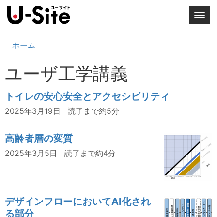
T
o
g
ホーム
g
l
ユーザ工学講義
e
n
トイレの安心安全とアクセシビリティ
a
v
2025年3月19日
読了まで約5分
i
g
高齢者層の変質
a
2025年3月5日
読了まで約4分
t
i
o
n
デザインフローにおいてAI化され
る部分