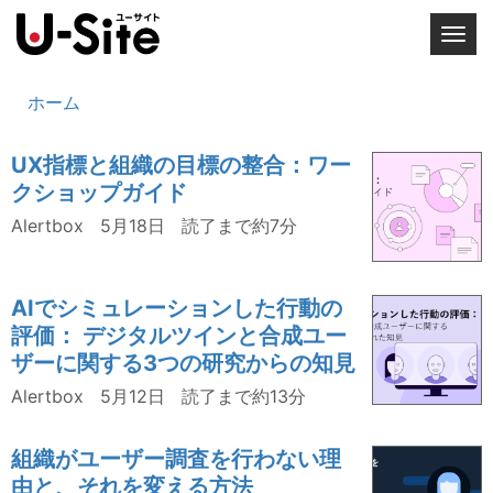
T
o
g
ホーム
g
l
UX指標と組織の目標の整合：ワー
e
クショップガイド
n
a
Alertbox
5月18日
読了まで約7分
v
i
g
AIでシミュレーションした行動の
a
評価： デジタルツインと合成ユー
t
ザーに関する3つの研究からの知見
i
Alertbox
5月12日
読了まで約13分
o
n
組織がユーザー調査を行わない理
由と、それを変える方法