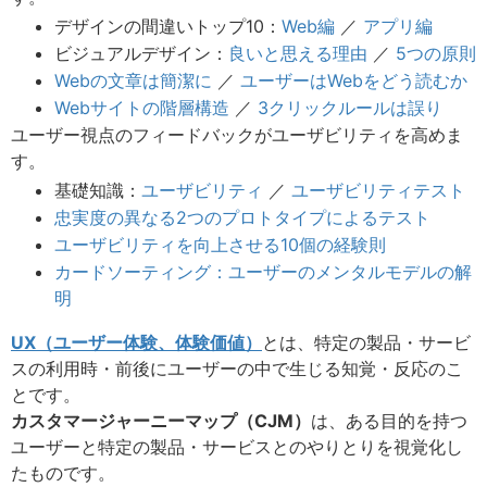
デザインの間違いトップ10：
Web編
／
アプリ編
ビジュアルデザイン：
良いと思える理由
／
5つの原則
Webの文章は簡潔に
／
ユーザーはWebをどう読むか
Webサイトの階層構造
／
3クリックルールは誤り
ユーザー視点のフィードバックがユーザビリティを高めま
す。
基礎知識：
ユーザビリティ
／
ユーザビリティテスト
忠実度の異なる2つのプロトタイプによるテスト
ユーザビリティを向上させる10個の経験則
カードソーティング：ユーザーのメンタルモデルの解
明
UX（ユーザー体験、体験価値）
とは、特定の製品・サービ
スの利用時・前後にユーザーの中で生じる知覚・反応のこ
とです。
カスタマージャーニーマップ（CJM）
は、ある目的を持つ
ユーザーと特定の製品・サービスとのやりとりを視覚化し
たものです。