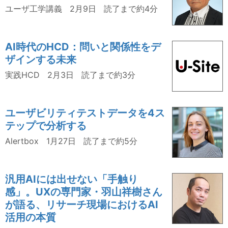
ユーザ工学講義
2月9日
読了まで約4分
AI時代のHCD：問いと関係性をデ
ザインする未来
実践HCD
2月3日
読了まで約3分
ユーザビリティテストデータを4ス
テップで分析する
Alertbox
1月27日
読了まで約5分
汎用AIには出せない「手触り
感」。UXの専門家・羽山祥樹さん
が語る、リサーチ現場におけるAI
活用の本質