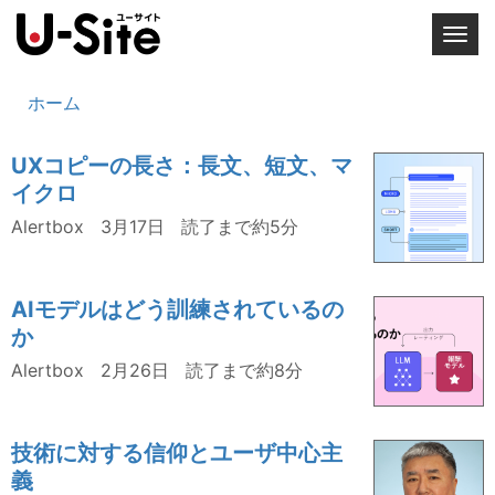
T
o
g
ホーム
g
l
UXコピーの長さ：長文、短文、マ
e
イクロ
n
a
Alertbox
3月17日
読了まで約5分
v
i
g
AIモデルはどう訓練されているの
a
か
t
Alertbox
2月26日
読了まで約8分
i
o
n
技術に対する信仰とユーザ中心主
義