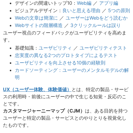
デザインの間違いトップ10：
Web編
／
アプリ編
ビジュアルデザイン：
良いと思える理由
／
5つの原則
Webの文章は簡潔に
／
ユーザーはWebをどう読むか
Webサイトの階層構造
／
3クリックルールは誤り
ユーザー視点のフィードバックがユーザビリティを高めま
す。
基礎知識：
ユーザビリティ
／
ユーザビリティテスト
忠実度の異なる2つのプロトタイプによるテスト
ユーザビリティを向上させる10個の経験則
カードソーティング：ユーザーのメンタルモデルの解
明
UX（ユーザー体験、体験価値）
とは、特定の製品・サービ
スの利用時・前後にユーザーの中で生じる知覚・反応のこ
とです。
カスタマージャーニーマップ（CJM）
は、ある目的を持つ
ユーザーと特定の製品・サービスとのやりとりを視覚化し
たものです。