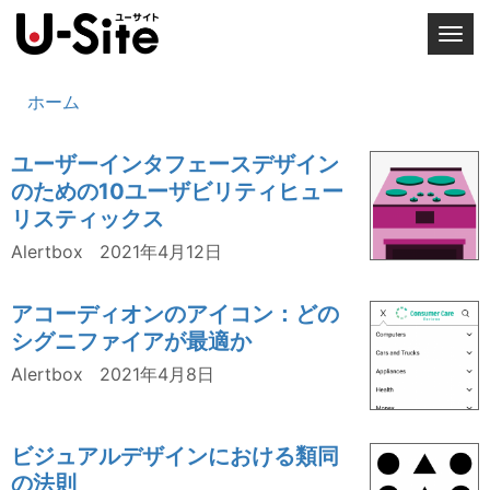
T
o
g
ホーム
g
l
ユーザーインタフェースデザイン
e
のための10ユーザビリティヒュー
n
リスティックス
a
v
Alertbox
2021年4月12日
i
g
アコーディオンのアイコン：どの
a
シグニファイアが最適か
t
Alertbox
2021年4月8日
i
o
n
ビジュアルデザインにおける類同
の法則