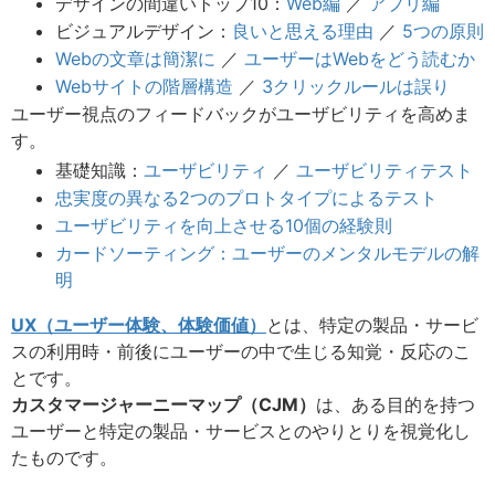
デザインの間違いトップ10：
Web編
／
アプリ編
ビジュアルデザイン：
良いと思える理由
／
5つの原則
Webの文章は簡潔に
／
ユーザーはWebをどう読むか
Webサイトの階層構造
／
3クリックルールは誤り
ユーザー視点のフィードバックがユーザビリティを高めま
す。
基礎知識：
ユーザビリティ
／
ユーザビリティテスト
忠実度の異なる2つのプロトタイプによるテスト
ユーザビリティを向上させる10個の経験則
カードソーティング：ユーザーのメンタルモデルの解
明
UX（ユーザー体験、体験価値）
とは、特定の製品・サービ
スの利用時・前後にユーザーの中で生じる知覚・反応のこ
とです。
カスタマージャーニーマップ（CJM）
は、ある目的を持つ
ユーザーと特定の製品・サービスとのやりとりを視覚化し
たものです。