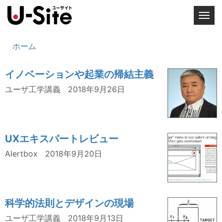
T
o
g
ホーム
g
l
イノベーションや起業の帰結主義
e
n
ユーザ工学講義
2018年9月26日
a
v
i
g
UXエキスパートレビュー
a
Alertbox
2018年9月20日
t
i
o
n
科学的法則とデザインの現場
ユーザ工学講義
2018年9月13日