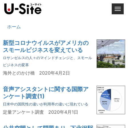
T
o
g
ホーム
g
l
新型コロナウイルスがアメリカの
e
スモールビジネスを変えている
n
a
ロサンゼルスの人々のマインドチェンジと、スモール
v
ビジネスの変革
i
海外とのかけ橋
2020年4月2日
g
a
音声アシスタントに関する国際ア
t
ンケート調査(1)
i
日米中の国民性の違いが利用率の違いに現れている
o
定量アンケート調査
2020年4月1日
n