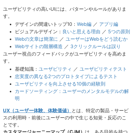
ユーザビリティの高いUIには、パターンやルールがありま
す。
デザインの間違いトップ10：
Web編
／
アプリ編
ビジュアルデザイン：
良いと思える理由
／
5つの原則
Webの文章は簡潔に
／
ユーザーはWebをどう読むか
Webサイトの階層構造
／
3クリックルールは誤り
ユーザー視点のフィードバックがユーザビリティを高めま
す。
基礎知識：
ユーザビリティ
／
ユーザビリティテスト
忠実度の異なる2つのプロトタイプによるテスト
ユーザビリティを向上させる10個の経験則
カードソーティング：ユーザーのメンタルモデルの解
明
UX（ユーザー体験、体験価値）
とは、特定の製品・サービ
スの利用時・前後にユーザーの中で生じる知覚・反応のこ
とです。
カスタマージャーニーマップ（CJM）
は、ある目的を持つ